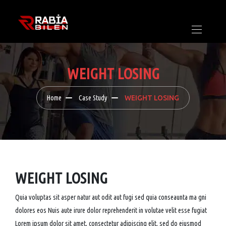
WEIGHT LOSING
Home
Case Study
WEIGHT LOSING
WEIGHT LOSING
Quia voluptas sit asper natur aut odit aut fugi sed quia conseaunta ma gni
dolores eos Nuis aute irure dolor reprehenderit in volutae velit esse fugiat
Lorem ipsum dolor sit amet, consectetur adipiscing elit, sed do eiusmod