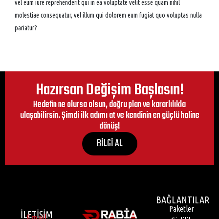
vel eum iure reprehenderit qui in ea voluptate velit esse quam nihil
molestiae consequatur, vel illum qui dolorem eum fugiat quo voluptas nulla
pariatur?
Hazırsan Değişim Başlasın!
Hedefin ne olursa olsun, doğru plan ve kararlılıkla
ulaşabilirsin. Şimdi ilk adımı at ve kendinin en güçlü haline
dönüş!
BİLGİ AL
BAĞLANTILAR
Paketler
İLETİŞİM
Email