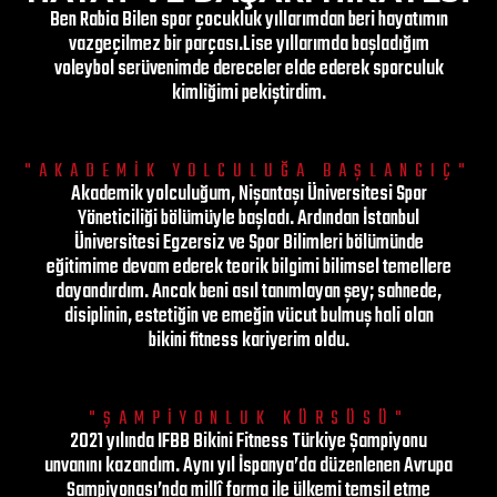
Ben Rabia Bilen spor çocukluk yıllarımdan beri hayatımın
vazgeçilmez bir parçası.Lise yıllarımda başladığım
voleybol serüvenimde dereceler elde ederek sporculuk
kimliğimi pekiştirdim.
"AKADEMİK YOLCULUĞA BAŞLANGIÇ"
Akademik yolculuğum, Nişantaşı Üniversitesi Spor
Yöneticiliği bölümüyle başladı. Ardından İstanbul
Üniversitesi Egzersiz ve Spor Bilimleri bölümünde
eğitimime devam ederek teorik bilgimi bilimsel temellere
dayandırdım. Ancak beni asıl tanımlayan şey; sahnede,
disiplinin, estetiğin ve emeğin vücut bulmuş hali olan
bikini fitness kariyerim oldu.
"ŞAMPİYONLUK KÜRSÜSÜ"
2021 yılında IFBB Bikini Fitness Türkiye Şampiyonu
unvanını kazandım. Aynı yıl İspanya’da düzenlenen Avrupa
Şampiyonası’nda millî forma ile ülkemi temsil etme